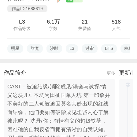
作品ID:1688619
L3
6.1万
21
518
作品等级
字数
热爱值
人气
明星
甜宠
沙雕
L3
过审
BTS
校草
作品简介
更新/
更多
CAST：被迫结缘/消除成见/误会与试探/情
义这块儿/. 本坑为田柾国单人坑 第一印象并
不美好的二人却被迫因莫名其妙出现的红线
而结缘，他们要如何破除成见坦诚内心了解
彼此呢？ 沈丹/你：有情有义的超级铁壁，
因准确的自我反省而拥有清晰的自我认知。