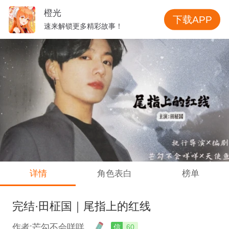
橙光
下载APP
速来解锁更多精彩故事！
详情
角色表白
榜单
完结·田柾国｜尾指上的红线
作者:芒勾不会咩咩
信
60