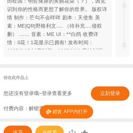
田柾国：明哲保身的美丽花朵（？），因见
识到你的性格而更想了解你的世界。 版权详
情 制作：芒勾不会咩咩 剧本：天使鱼 美
素：ME|QR|野格利文.... （待补充....侵权
删） …… 音素：ME UI：**白鸽 收费详
情：0花！1花显示已拥有! 发布时间：
2025/9/15 过审时间：2025/10/1 完结时间：
2025/11/18
你在此作品上
您还没有登录哦~登录查看更多
立刻登录
付费内容：解锁需
1
花
APP内打开
送花
在线看