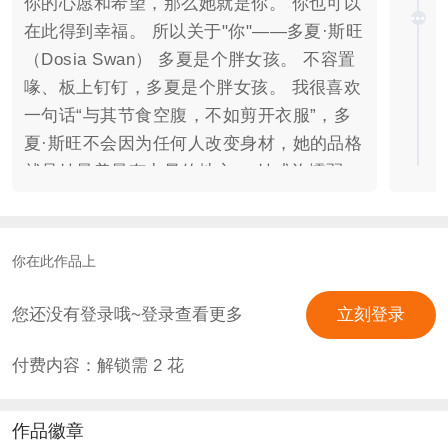
你的心愿和希望，那么她就是你。 你也可以
在此得到幸福。 所以关于"你"——多夏·斯旺
（Dosia Swan） 多夏是个胖女孩。 不容置
喙、板上钉钉，多夏是个胖女孩。 我很喜欢
一句话“与其节食空腹，不如剪开衣服”，多
夏·斯旺不会因为任何人改变身材，她的品格
就是她最美最有力量的地方。 她或许懦弱、
或许自卑、或许饱含着这样那样阴暗的小心
思，或许也总是将抛弃生命挂在嘴边；但她
顽强、温暖、总是不会真正地弃所有人与水
你在此作品上
火、总是心怀人出生时最原初的善意。 人是
复杂的，人性是复杂的。但正因所有缠绕着
您还没有登录哦~登录查看更多
立刻登录
的一切，才编织出名为爱的网。才得以用这
付费内容：解锁需
2
花
张网兜住坠落的我们。 Dosia`s fall. 既是多
夏的沉坠，也是念念不忘盛夏的秋。 说的有
些多，愿点进这个作品的你们收获幸福。 关
作品徽章