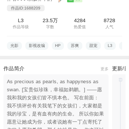
作品ID:1688209
L3
23.5万
4284
8728
作品等级
字数
热爱值
人气
光影
影视改编
HP
苏爽
甜宠
L3
过
作品简介
更新/
更多
As precious as pearls, as happyness as
swan. [宝贵似珍珠，幸福如鹈鹕。] ——愿
我和我的女孩们皆不惧本色。 写在前面：
我不惧评价有关我笔下的女孩们，大家都是
我的珍宝，是有血有肉的生命。 所以你如果
愿意让她成为你，或者说她有一丁点寄托了