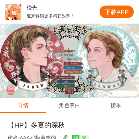
橙光
下载APP
速来解锁更多精彩故事！
详情
角色表白
榜单
【HP】多夏的深秋
作者:AAA积极养羊的
信
98