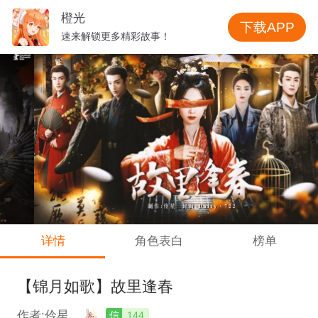
橙光
下载APP
速来解锁更多精彩故事！
详情
角色表白
榜单
【锦月如歌】故里逢春
作者:伶星
信
144