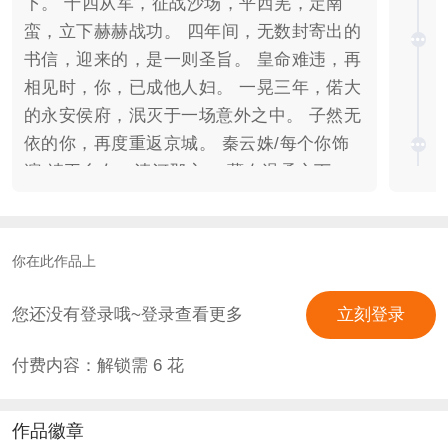
下。 十四从军，征战沙场，平西羌，定南
蛮，立下赫赫战功。 四年间，无数封寄出的
书信，迎来的，是一则圣旨。 皇命难违，再
相见时，你，已成他人妇。 一晃三年，偌大
的永安侯府，泯灭于一场意外之中。 子然无
依的你，再度重返京城。 秦云姝/每个你饰
演 靖王幺女，清河郡主。 藏在温柔之下
的，是骨子里的偏执。 “我已经错过一次，
不想再徒留遗憾。” 可攻略： 何如非【白
澍】&秦云姝。【官配】 爱越深，恨越切。
你在此作品上
——我的意中人，不是我的意中人。 “身陷
黑暗里的人，终在一日，等来了属于自己的
您还没有登录哦~登录查看更多
立刻登录
光。” “越是在意，便越是恨。” 你永远不懂
付费内容：解锁需
6
花
他在恨什么，那些爱，本该不属于他，是他
窃取了原属于，另外一个人的。 禾晏【周
也】&秦云姝。 双向奔赴的暗恋。 ——爱
作品徽章