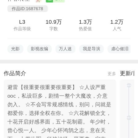
作品ID:1687678
L3
10.9万
1.3万
1.2万
作品等级
字数
热爱值
人气
光影
影视改编
万人迷
我是导演
虐心催泪
作品简介
更新/
更多
避雷【很重要很重要很重要】 ☆人设严重
ooc，私设巨多，剧情一整个大魔改，介意
勿入。 ☆不会写常规感情线，别问，问就是
都爱你，选择全权在你。 ☆六花解锁全文，
十花开启好感界面，五十花制霸。 年少时，
曾心悦一人。 少年心怀鸿鹄之志，意在天