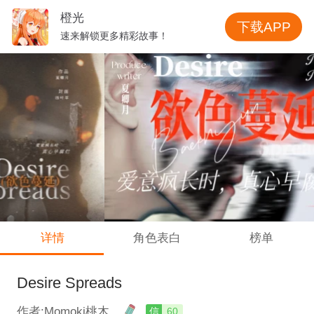
橙光
下载APP
速来解锁更多精彩故事！
详情
角色表白
榜单
Desire Spreads
作者:Momoki桃木
信
60