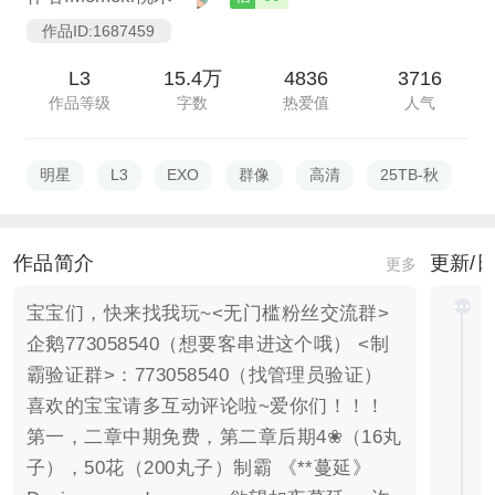
作品ID:1687459
L3
15.4万
4836
3716
作品等级
字数
热爱值
人气
明星
L3
EXO
群像
高清
25TB-秋
作品简介
更新/
更多
宝宝们，快来找我玩~<无门槛粉丝交流群>
企鹅773058540（想要客串进这个哦） <制
霸验证群>：773058540（找管理员验证）
喜欢的宝宝请多互动评论啦~爱你们！！！
第一，二章中期免费，第二章后期4❀（16丸
子），50花（200丸子）制霸 《**蔓延》