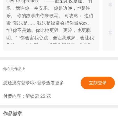
Desire spreads. ——欲望如夜蔓延。 许
乐，我许你一生安乐。 你是边晚，也是许
乐。 你的故事由你来改写。 可攻略： 边伯
贤 “我只是……我只是经常会把你当成她。
“但你不是她。你比她更狠、更冷，也更聪
明。” “你会害我心跳，会让我嫉妒，会让我
失控……会让我……想把你锁起来。” 吴世
勋 ‘恨我吗，边晚？’ ‘怎么能不恨呢，原来我
早是你局里的棋。’ 朴灿烈 ‘我以jun人之名起
誓， 我朴灿烈会爱你，护你一辈子’ 全局架
你在此作品上
空，请勿上升明星。 我会把我所有的爱与精
力投入这部作品。 也接受大家所有负面评价
您还没有登录哦~登录查看更多
立刻登录
与爱。 一体机更新会慢，会努力更新的 爱
付费内容：解锁需
25
花
你们，我是Momoki 素材来源于网络，侵删
作品徽章