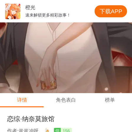
橙光
下载APP
速来解锁更多精彩故事！
详情
角色表白
榜单
恋综·纳奈莫旅馆
作者:蚩蚩冲呀
信
156