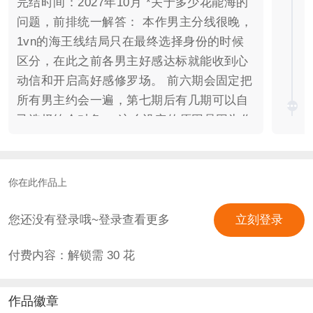
完结时间：2027年10月 *关于多少花能海的
问题，前排统一解答： 本作男主分线很晚，
1vn的海王线结局只在最终选择身份的时候
区分，在此之前各男主好感达标就能收到心
动信和开启高好感修罗场。 前六期会固定把
所有男主约会一遍，第七期后有几期可以自
己选择约会对象。 这么设定的原因是因为作
品约会剧情篇幅比较长（平均6K~1W字），
不是一两千字的短线约会。因此不会每期都
给大家做六个选择。如果每期都六个男主约
你在此作品上
会分歧的话，一是作品的连贯性会受影响
（比如某段约会剧情埋下的伏笔因为没有选
您还没有登录哦~登录查看更多
立刻登录
择这段约会而无法在后续触发）；二是单独
付费内容：解锁需
30
花
喜爱某个男主的读者，可能要等6次更新
（一个半月）才能见到自己喜欢的男主一
次。 约会顺序、人物关系都已完纲，按照剧
作品徽章