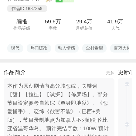
作品ID:1687359
编推
59.6万
29.4万
41.9万
作品等级
字数
月鲜花值
人气
现代
热门综改
动人情感
全村希望
百万大佬
作品简介
更新/
更多
本作为原创剧情向高分歧恋综，关键词
【甜】【拉扯】【试探】【修罗场】。部分
节目设定参考自韩综《单身即地狱》、《恋
爱捕手》、恋综《欲罢不能》（巴西+美
版），节目录制地点为加拿大不列颠哥伦比
亚省温哥华岛。 预计完结字数：100W 预计