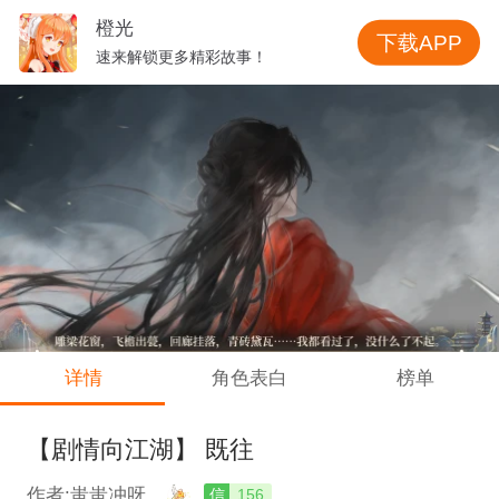
橙光
下载APP
速来解锁更多精彩故事！
详情
角色表白
榜单
【剧情向江湖】 既往
作者:蚩蚩冲呀
信
156