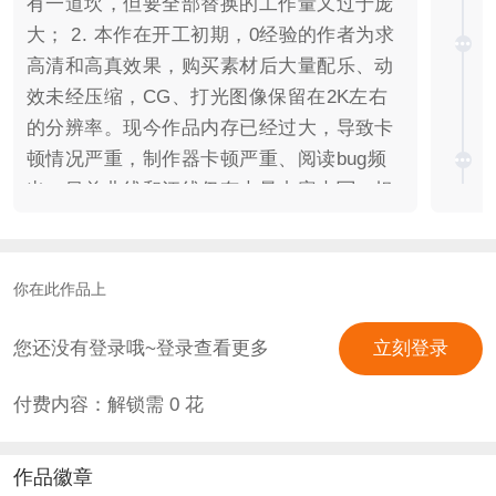
有一道坎，但要全部替换的工作量又过于庞
大； 2. 本作在开工初期，0经验的作者为求
高清和高真效果，购买素材后大量配乐、动
效未经压缩，CG、打光图像保留在2K左右
的分辨率。现今作品内存已经过大，导致卡
顿情况严重，制作器卡顿严重、阅读bug频
出。目前曲线和江线仍有大量内容未写，担
心作品剩余内存已经不够使用，电脑配置也
早就无法正常运行这么庞大的作品； 3. 作品
设计初衷时，希望在一部作品里，塑造三个
你在此作品上
性格迥异、生长环境迥异的女主线，以满足
不同读者的口味。实则作者高估了自己能
您还没有登录哦~登录查看更多
立刻登录
力，事实是任意线路的微小改动都会受另两
付费内容：解锁需
0
花
条故事设定的掣肘，改动空间非常受限； 4.
作者创作初期对文游圈雷点了解不够，创造
出“共线男主”的设定（即不同的线可以攻略
作品徽章