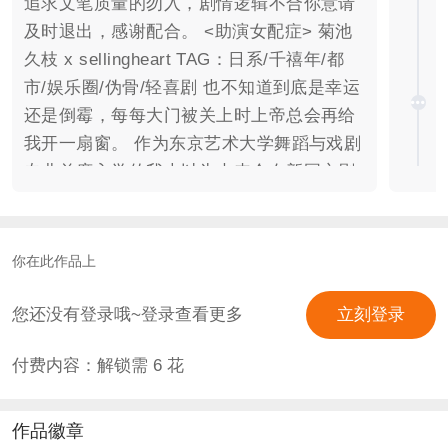
追求文笔质量的勿入，剧情逻辑不合你意请
及时退出，感谢配合。 <助演女配症> 菊池
久枝 x sellingheart TAG：日系/千禧年/都
市/娱乐圈/伪骨/轻喜剧 也不知道到底是幸运
还是倒霉，每每大门被关上时上帝总会再给
我开一扇窗。 作为东京艺术大学舞蹈与戏剧
专业首席入学的我本以为未来会在新国立剧
场上开始，却没想到在一场车祸后便都成了
泡影。 伤病无法根治，引以为傲的专业也无
法再继续，我的人生立马陷入混沌之中。 好
你在此作品上
在得能勇志一直都紧紧牵着我的手，带我走
出伤痛，也走进完全在预料之外的婚姻殿
您还没有登录哦~登录查看更多
立刻登录
堂。 难道人真的不是一成不变的？结婚三年
付费内容：解锁需
6
花
后，忍无可忍的我终于下定决心。 这次，一
定要和得能勇志离婚。 CAST： 你/鹿内亜
纪 ♦东京艺术大学舞蹈与戏剧专业首席，车
作品徽章