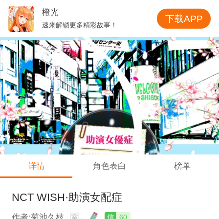
橙光
下载APP
速来解锁更多精彩故事！
详情
角色表白
榜单
NCT WISH·助演女配症
作者:菊池久枝
信
60