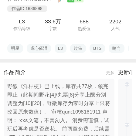
作品ID:1686898
L3
33.6万
688
2202
作品等级
字数
热爱值
人气
明星
虐心催泪
L3
过审
BTS
哨向
女
作品简介
更新/
更多
野徽《洋桔梗》已上线，库存共77枚，领完
即止（此期间野花[4]\丸票[8]分享上限分别
调整为[10][20]，野徽库存为零时分享上限将
改回原来数值）。 审核qun:1098161911 声
明： xxs文笔，不喜勿入。 消费需谨慎，试
玩后再考虑是否送花。 前两章免费，后续需