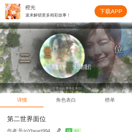
橙光
下载APP
速来解锁更多精彩故事！
详情
角色表白
榜单
第二世界面位
作者:坠InYheart994
信
92