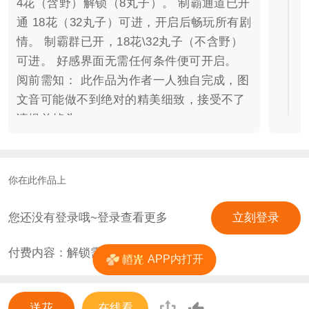
4花（含野）解锁（8丸子）。 制霸通道已开
通 18花（32丸子）可进，开启后畅玩所有剧
情。 制霸群已开，18花\32丸子（不含野）
可进。 好感界面无需任何条件便可开启。
阅前需知： 此作品为作者一人独自完成，图
文音可能做不到绝对的精美细致，接受不了
请提前掉头。 ————————————
一觉醒来发现自己穿书了？还是一个倒霉的
炮灰，自己的存在只是为了成为女主登顶的
推手而已，面对早已知晓的结局你的选择是
你在此作品上
什么？ 可事实真的如此吗？ 被拉快的剧
情，崩掉的主角团人设，消失不见的女二，
您还没有登录哦~登录查看更多
立刻登录
转了性的恶毒女配。 你所认为的小说世界真
付费内容：解锁需
4
花
的只是书本上的寥寥字迹而已吗? 究竟哪一
APP内打开
个才是真实的世界？ 是选择活在痛苦的循环
中，还是选择不曾握住过的if线。 一切由你
送花
在线看