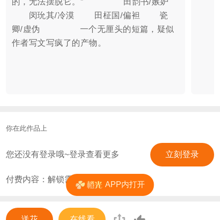
的，无法摆脱它。” 田韵书/嫉妒
闵玧其/冷漠 田柾国/偏袒 瓷
卿/虚伪 一个无厘头的短篇，疑似
作者写文写疯了的产物。
你在此作品上
您还没有登录哦~登录查看更多
立刻登录
付费内容：解锁需
4
花
APP内打开
送花
在线看