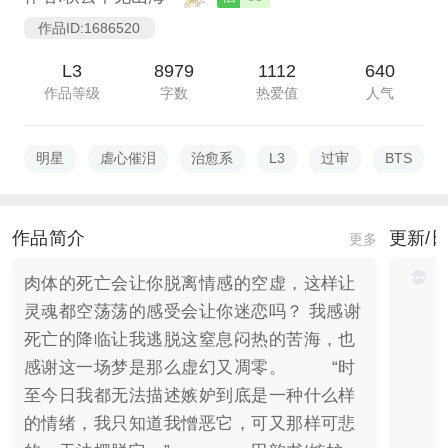
作品ID:1686520
L3
8979
1112
640
作品等级
字数
热爱值
人气
明星
虐心催泪
治愈系
L3
过审
BTS
作品简介
更新/
更多
肉体的死亡会让你脱离情感的空虚，这样让
灵魂都空荡荡的感受会让你迷恋吗？ 我感谢
死亡的降临让我逃脱这窒息闷热的苦海，也
感谢这一场梦是那么虚幻又凋零。 “时
至今日我都无法描述嫉妒到底是一种什么样
的情绪，我只知道我憎恶它，可又那样可悲