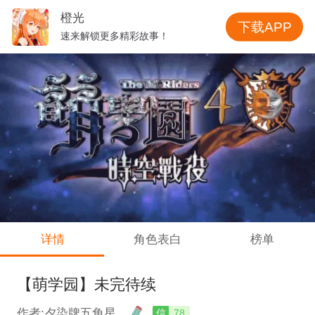
橙光
下载APP
速来解锁更多精彩故事！
详情
角色表白
榜单
【萌学园】未完待续
作者:夕染牌五角星
信
78