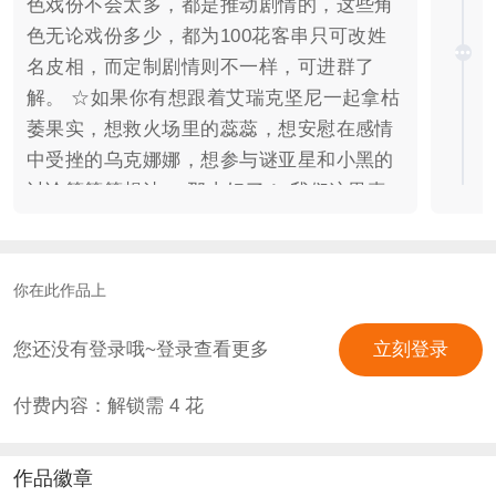
色戏份不会太多，都是推动剧情的，这些角
色无论戏份多少，都为100花客串只可改姓
名皮相，而定制剧情则不一样，可进群了
解。 ☆如果你有想跟着艾瑞克坚尼一起拿枯
萎果实，想救火场里的蕊蕊，想安慰在感情
中受挫的乌克娜娜，想参与谜亚星和小黑的
讨论等等等想法， 那太好了！ 我们这里真
的有，并且你也可以不干这些，我们有别的
选项剧情！ ☆如果你想成为奈亚公主， 那
太好了！ 我们的主线确实有你成为奈亚公主
你在此作品上
的剧情，并且逻辑自洽，当然你也可以选择
不成为奈亚公主的副线，放心，成为奈亚公
您还没有登录哦~登录查看更多
立刻登录
主不会夺走乌拉拉和帝蒂娜的高光与戏份！
付费内容：解锁需
4
花
此外， ☆如果你担心和欧趴.焰王.艾格相见
太迟， 那么不必担心！ 我们有超多原创剧
情，你可以在第一季结尾和第二季中期与他
作品徽章