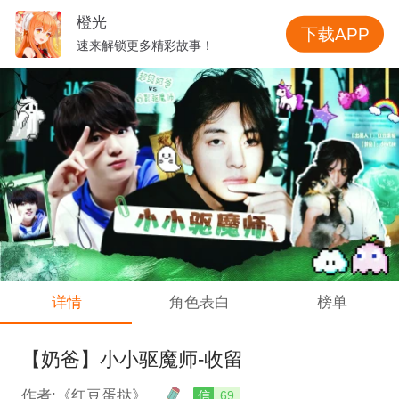
橙光
下载APP
速来解锁更多精彩故事！
详情
角色表白
榜单
【奶爸】小小驱魔师-收留
作者:《红豆蛋挞》
信
69