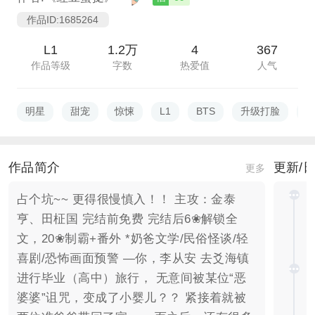
作品ID:1685264
L1
1.2万
4
367
作品等级
字数
热爱值
人气
明星
甜宠
惊悚
L1
BTS
升级打脸
2
作品简介
更新/
更多
占个坑~~ 更得很慢慎入！！ 主攻：金泰
亨、田柾国 完结前免费 完结后6❀解锁全
文，20❀制霸+番外 *奶爸文学/民俗怪谈/轻
喜剧/恐怖画面预警 —你，李从安 去爻海镇
进行毕业（高中）旅行， 无意间被某位“恶
婆婆”诅咒，变成了小婴儿？？ 紧接着就被