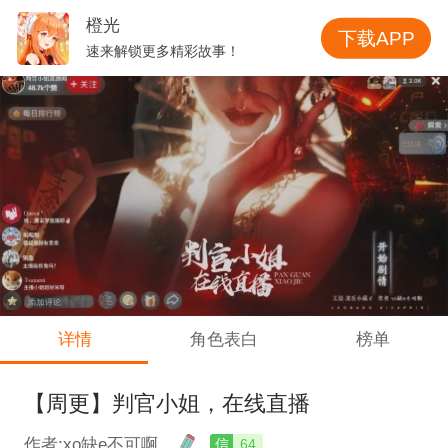
橙光
下载APP
速来解锁更多精彩故事！
详情
角色表白
榜单
【周更】判官小姐，在线直播
作者:xo缺e不可啊
信
64