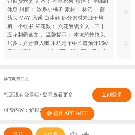
边伯贤老婆 剧本： 不吃松果 悬浮： 早dian
休息 封面： 浓系小橘子 素材： 林沉一 蘑
菇头 MAY 风遥 白沐颜 部分素材来源于堆
糖，小红书 鲜花数： 六花解锁全文，三十
五花制霸全文， 温馨提示： 本坑恐怖镜头
居多，介意慎入哦 本坑是个中长篇预计15w
字左右完结，有兴趣的可以期待下，另外本
坑设计的符箓，玄法均为虚构和网络，如有
雷同纯属巧合，因为本坑涉及到玄学捉鬼，
可能粉红，血红偏少介意慎入。
你在此作品上
您还没有登录哦~登录查看更多
立刻登录
付费内容：解锁需
6
花
APP内打开
送花
在线看