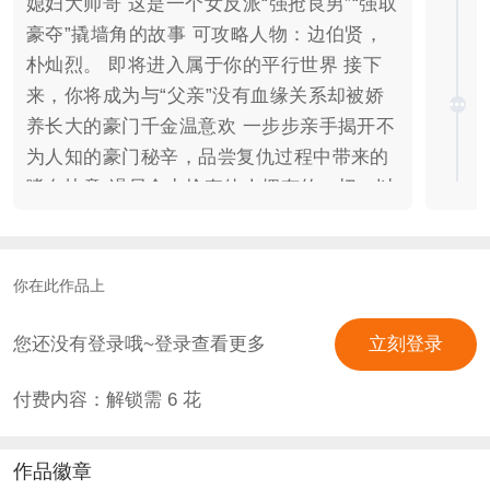
媳妇大帅哥 这是一个女反派“强抢良男”“强取
豪夺”撬墙角的故事 可攻略人物：边伯贤，
朴灿烈。 即将进入属于你的平行世界 接下
来，你将成为与“父亲”没有血缘关系却被娇
养长大的豪门千金温意欢 一步步亲手揭开不
为人知的豪门秘辛，品尝复仇过程中带来的
嗜血快意 竭尽全力抢夺他人拥有的一切，以
他人的痛苦为乐 你只负责偷欢，不负责善后
准备好体验一番当恶女的滋味了吗？ 温馨提
示：女主是一个“黑芝麻馅汤圆”属性的恶
你在此作品上
女，宁可让他人痛苦也绝不让自己受罪
您还没有登录哦~登录查看更多
立刻登录
付费内容：解锁需
6
花
作品徽章