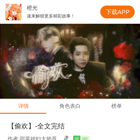
橙光
下载APP
速来解锁更多精彩故事！
详情
角色表白
榜单
【偷欢】-全文完结
作者:甜菜媳妇大帅哥
信
60