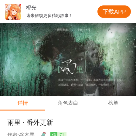
橙光
下载APP
速来解锁更多精彩故事！
详情
角色表白
榜单
雨里 · 番外更新
作者:谷木寻
信
71