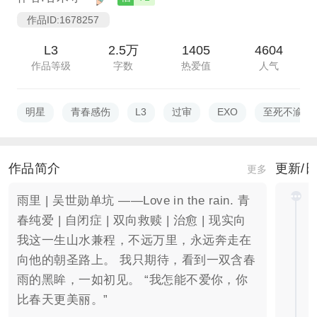
作品ID:1678257
L3
2.5万
1405
4604
作品等级
字数
热爱值
人气
明星
青春感伤
L3
过审
EXO
至死不渝
作品简介
更新/
更多
雨里 | 吴世勋单坑 ——Love in the rain. 青
春纯爱 | 自闭症 | 双向救赎 | 治愈 | 现实向
我这一生山水兼程，不远万里，永远奔走在
向他的朝圣路上。 我只期待，看到一双含春
雨的黑眸，一如初见。 “我怎能不爱你，你
比春天更美丽。”