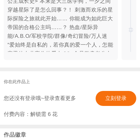
公主成长史> 本来是大三医学狗，一夕之间
穿越星际了是怎么回事？！ 刺激而欢乐的星
际探险之旅就此开始…… 你能成为如此巨大
帝国的合格公主吗……？ 热血/星际异
能/A.B.O/军校学院/群像/奇幻冒险/万人迷
“爱始终是自私的，若你真的爱一个人，怎能
容忍他人共享你的爱人？” -全员整肃老公人
设- 【金云月/你】omega 医学生/穿越/治愈
异能/帝国公主/太阳王室/异能共生 ·坚定地
声称自己是从地球穿越而来，对星际的一切
你在此作品上
完全没有概念 ·没有身体原主的记忆，时常
会“想家” ·对星际感到好奇 ·适应力强，勇敢
您还没有登录哦~登录查看更多
立刻登录
且乐观 （提示：女主是偏开朗型，非冷艳型
付费内容：解锁需
6
花
请自行判断是否入坑） 【朴智旻】alpha 青
梅竹马/预言鸢尾/念力长刀/温柔/万人迷/最
强占有欲男友/为爱黑化 “金云月，我绝不和
作品徽章