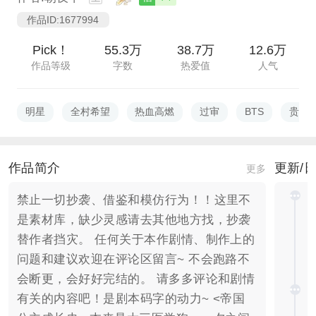
作品ID:1677994
Pick！
55.3万
38.7万
12.6万
作品等级
字数
热爱值
人气
明星
全村希望
热血高燃
过审
BTS
贵族
作品简介
更新/
更多
禁止一切抄袭、借鉴和模仿行为！！这里不
是素材库，缺少灵感请去其他地方找，抄袭
替作者挡灾。 任何关于本作剧情、制作上的
问题和建议欢迎在评论区留言~ 不会跑路不
会断更，会好好完结的。 请多多评论和剧情
有关的内容吧！是剧本码字的动力~ <帝国