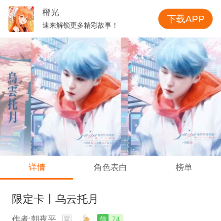
橙光
下载APP
速来解锁更多精彩故事！
详情
角色表白
榜单
限定卡丨乌云托月
作者:朝夜平
信
74