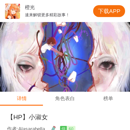
橙光
下载APP
速来解锁更多精彩故事！
详情
角色表白
榜单
【HP】小淑女
作者:Alasarabella
信
60