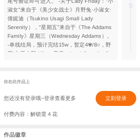
尾号验证即可进入。 -关于Lady Friday：“小
淑女”来自于《美少女战士》月野兔·小淑女·
倩妮迪（Tsukino Usagi Small Lady
Serenity），“星期五”来自于《The Addams
Family》星期三（Wednesday Addams）。
-单线结局，预计完结15w，暂定4✾/8○，野
花/丸票上限4/8。 -客串- -Lumi Seradia @
岸上一抹茶 （Dasha Taran） 原型：爱洛伊
丝·米德根(Eloise Midgen)。 -Koriden
Cavendish @长风卷尘星垂野 （Oscar
你在此作品上
Kindelan） 原型：希斯科特·巴巴利
（Heathcote Barbary） -Angelina Johnson
您还没有登录哦~登录查看更多
立刻登录
@忧郁小狗 （Adriana Lima） -Katie Bell
付费内容：解锁需
4
花
@林朋准友 (Viki) -Even Green @禮拜二午
睡時刻 （Radya Grinya） -剧本/制作：
Alasarabella- -@石塚梦见 以及 此号都是我
作品徽章