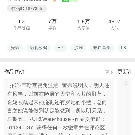
作品ID:1677385
L3
7万
1.8万
4907
作品等级
字数
热爱值
人气
光影
影视改编
HP
沙雕
热血高燃
L3
作品简介
更新/
更多
-乔治·韦斯莱视角注意- 蕾蒂说明天，明天还
有风筝，以前在陋居的天空和大片的野草，
金妮被藏起来的拖鞋还有罗尼的小熊，总而
言之她说能做到就是能做到，所以明天见，
星期五。 -UI@Waterhouse -作品交流群：
611341537- 获得任何一枚徽章并在评论区