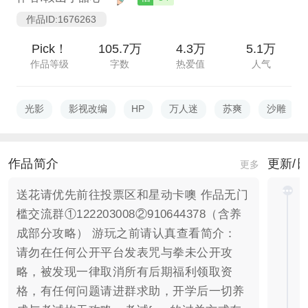
作品ID:1676263
Pick！
105.7万
4.3万
5.1万
作品等级
字数
热爱值
人气
光影
影视改编
HP
万人迷
苏爽
沙雕
作品简介
更新/
更多
送花请优先前往投票区和星动卡噢 作品无门
槛交流群①122203008②910644378（含养
成部分攻略） 游玩之前请认真查看简介：
请勿在任何公开平台发表咒与拳未公开攻
略，被发现一律取消所有后期福利领取资
格，有任何问题请进群求助，开学后一切养