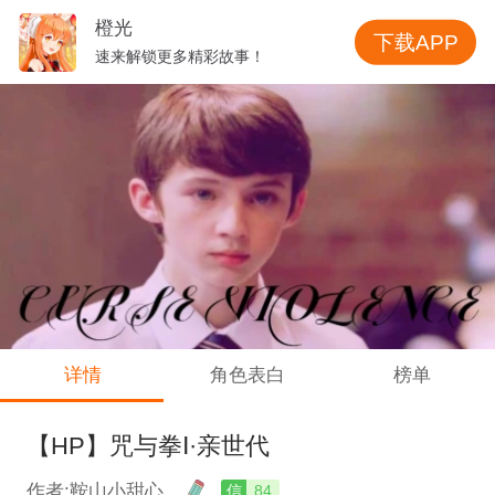
橙光
下载APP
速来解锁更多精彩故事！
详情
角色表白
榜单
【HP】咒与拳Ⅰ·亲世代
作者:鞍山小甜心
信
84