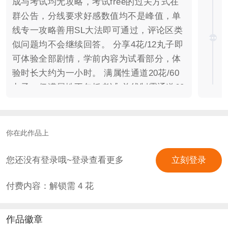
成与考试均无攻略，考试free的过关方式在
群公告，分线要求好感数值均不是峰值，单
线专一攻略善用SL大法即可通过，评论区类
似问题均不会继续回答。 分享4花/12丸子即
可体验全部剧情，学前内容为试看部分，体
验时长大约为一小时。 满属性通道20花/60
丸子，仅满属性不包括考试 单线制霸通道60
花/180丸子，单角色满好感+满属性+考试
4p纯享通道100花/300丸子（含特殊玩
法），含唯一te结局 通道入口封面左上角按
你在此作品上
钮 关于分线：二年级期末男主分线好感要求
为西弗勒斯81（手打最高为83，峰值暂未统
您还没有登录哦~登录查看更多
立刻登录
计），雷古勒斯52，未满足条件将默认进入
付费内容：解锁需
4
花
西里斯线。 关于结局：HE是平行世界的美
好故事，也是某些人的美梦一场；BE是选择
错误思考不理智后造成的最终局面，还好，
作品徽章