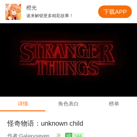
橙光
下载APP
速来解锁更多精彩故事！
详情
角色表白
榜单
怪奇物语：unknown child
作者:Galaxyseven
信
144