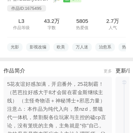
作品ID:1675495
L3
43.2万
5805
2.7万
作品等级
字数
热爱值
人气
光影
影视改编
欧美
万人迷
治愈系
热血
作品简介
更新/
更多
5花友谊好感加满，开启番外，25花制霸！
（芭芭拉好感大于8才会留在霍金斯继续主
线） （主怪奇物语＋神秘博士+邪恶力量）
注意⚠️：本作品为纯代入向，禁nzd，禁嗑
代一体机，禁割裂各位玩家与主控的磕cp言
论，没有笼统的主角，主角就是“你”自己。