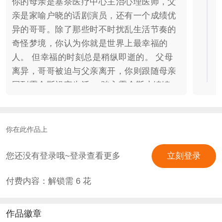
你的母亲是塞奈医疗中心主治心理医师，父
亲是家喻户晓的话剧演员，还有一个成绩优
异的哥哥。除了那些时不时扰乱生活节奏的
奇怪梦境，你认为你就是世界上最幸福的
人。 但幸福的时刻总是稍纵即逝的。 父母
离异，哥哥被迫与父亲离开，你则跟随母亲
回到霍金斯祖宅生活。 踏入霍金斯小镇镇
界，被铁丝网包裹的神秘实验室，熟悉的街
道与古宅，复古发黄的唱片店，梦境中原本
模糊不清的画面渐渐变得清晰…… 在霍金斯
你在此作品上
小镇的边缘，铁丝网后似乎隐藏着秘密，而
你，是这个秘密的关键。 掩藏了六十年的失
您还没有登录哦~登录查看更多
立刻登录
踪案，与你手腕如出一辙的胎记...... 我，究
付费内容：解锁需
6
花
竟是谁？ 世界，真的是我们所看见的这样
吗？ 可攻略人物*8 加州篇→Billy Hargrove
| 戴克·蒙哥马利 饰 霍金斯篇→Robin
作品徽章