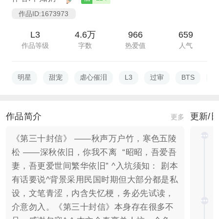
作品ID:1673973
L3
4.6万
966
659
作品等级
字数
热爱值
人气
明星
甜宠
虐心催泪
L3
过审
BTS
民
作品简介
更新/
更多
《第三十封信》 ——秋声万户竹，寒色五陵
松 ——深秋依旧，你我不离 “昭昭，吾爱吾
妻，吾更爱世间繁华依旧” ^入坑须知： 剧本
有话要说^背景采用民国时期但大部分都是私
设，文笔青涩，内含失忆梗，务必先试读，
介意勿入。《第三十封信》本身存在很多不