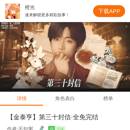
橙光
下载APP
速来解锁更多精彩故事！
详情
角色表白
榜单
【金泰亨】第三十封信·全免完结
作者:不知粥
信
114