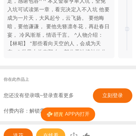
足，感谢包容^ ^ 本文金泰亨单人坑，全免
入坑可试读第一章，看完决定入不入坑 他要
成为一片天，大风起兮，云飞扬。 要他晦
暗，要他谦谦， 要他先簪凛冬花，再赴春日
宴， 冷风渐渐，情语千言。 ^人物介绍：
【林昭】 “那些看向天空的人，会成为天
空。” 世界上总有那么一部分无法填补的分
离，你把它称作成长。 一个坚持本心的平凡
人的漫长故事。 【金泰亨】 “冬天很冷，可
我，会温暖你。” “唯汝皆好，且心终不悔。”
你在此作品上
原谅一个人无能为力的一生。 ^作品相关：
制作：喝一口蔡粥粥 剧本：临松 鸣谢：蚱
您还没有登录哦~登录查看更多
立刻登录
蜢，花朝奈奈子，秦酒，ONEFISH 素材：
付费内容：解锁需
1
花
荞麦，林沉一
APP内打开
送花
在线看