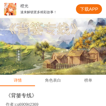
橙光
下载APP
速来解锁更多精彩故事！
详情
角色表白
榜单
《背篓专线》
作者:cg6909it2369