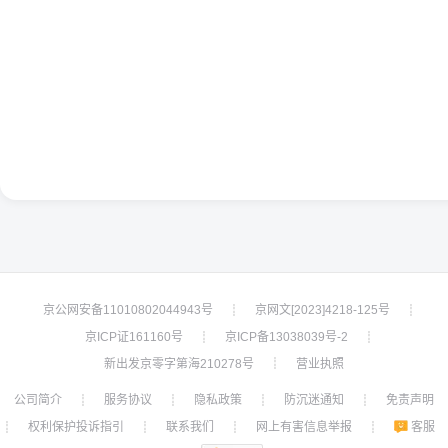
京公网安备11010802044943号
京网文[2023]4218-125号
┊
┊
京ICP证161160号
京ICP备13038039号-2
┊
┊
新出发京零字第海210278号
营业执照
┊
公司简介
服务协议
隐私政策
防沉迷通知
免责声明
┊
┊
┊
┊
权利保护投诉指引
联系我们
网上有害信息举报
客服
┊
┊
┊
┊