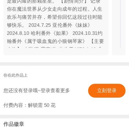
是最闪耀的那颗星星。 【剧情简介】 记录
你在魔法世界从少女走向成年的过程。人生
欢乐与痛苦并存，希望你回忆这段过往时能
够快乐。 2024.7.25 亚伦番外《妹妹》
2024.8.10 哈利番外《如果》 2024.10.31约
翰番外《属于吸血鬼的小狼钢琴家》 【主要
人物】 杰琳娜·霍克/你 出生于1979.1.18 非
典型的巫师学术家庭 1990届的拉文克劳 理
性与感性的结合体 等一下，采访暂停，这人
又睡着了。 攻略1约翰·洛佩兹（爱德华·弗
你在此作品上
朗） 你十岁离家伦敦半日游时认识的格兰芬
多 总是能找到乐子，追求自我，时刻在与自
您还没有登录哦~登录查看更多
立刻登录
由碰杯 对你却不一样。 “重要的是你。” 攻
付费内容：解锁需
50
花
略2亚伦·霍克（吉姆·斯图尔特） 年长你一
岁的哥哥，是完美继承霍克家魔法天赋的拉
文克劳 为达到自己的利益可以做许多事 “是
作品徽章