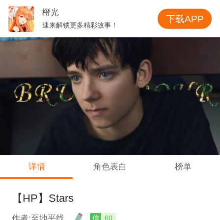
橙光
下载APP
速来解锁更多精彩故事！
详情
角色表白
榜单
【HP】Stars
作者:至地平线
信
60