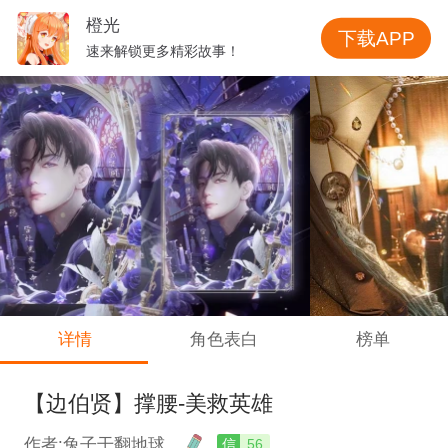
橙光
下载APP
速来解锁更多精彩故事！
详情
角色表白
榜单
【边伯贤】撑腰-美救英雄
作者:兔子干翻地球
信
56