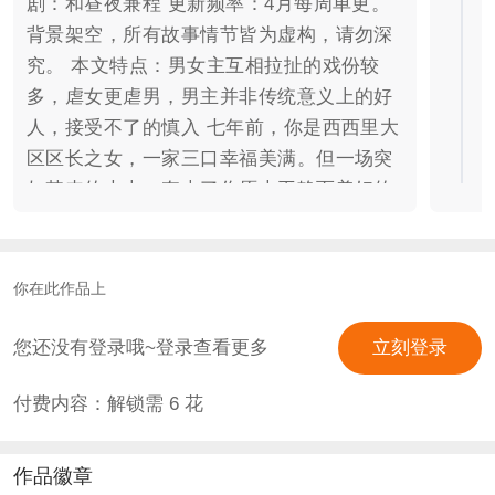
剧：和昼夜兼程 更新频率：4月每周单更。
背景架空，所有故事情节皆为虚构，请勿深
究。 本文特点：男女主互相拉扯的戏份较
多，虐女更虐男，男主并非传统意义上的好
人，接受不了的慎入 七年前，你是西西里大
区区长之女，一家三口幸福美满。但一场突
如其来的大火，夺走了你原本平静而美好的
生活……你沦为无人认养的烫手山芋。 一次
绑架，让你与黑手D教父渡鸦相识，自此，
生活偏离航线，那场大火下埋藏的真相也渐
你在此作品上
渐浮出水面…… 你，祈昼，清醒理智的狡猾
狐狸，遇他之前，经受种种回忆与现实交织
您还没有登录哦~登录查看更多
立刻登录
的痛苦折磨，在无人问津的漫漫长夜，你祈
付费内容：解锁需
6
花
祷白昼降临。 他，渡鸦，杀伐果决的天生猎
手。遇她之前，身处阴冷潮湿乌烟瘴气营的
欲望中心，棋差一招，满盘皆输。在步步为
作品徽章