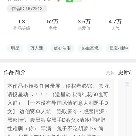
作品ID:1672913
L3
52万
3.5万
4.7万
作品等级
字数
热爱值
人气
明星
万人迷
虐心催泪
热血高燃
星夏-独钟
作品简介
更新/
更多
本作品不授权任何录屏，侵权者必究。 投花
请投星动卡！！！（送星动卡满纯花50也可
入群） 【一本没有异国风情的意大利黑手D
文】 边伯贤单人坑 · 强取豪夺 · 虐恋情深 ·
黑邦情仇 腹黑狠戾黑手D教父x清冷理智野
性难驯（你） 导演：兔子不吃胡萝卜y 编