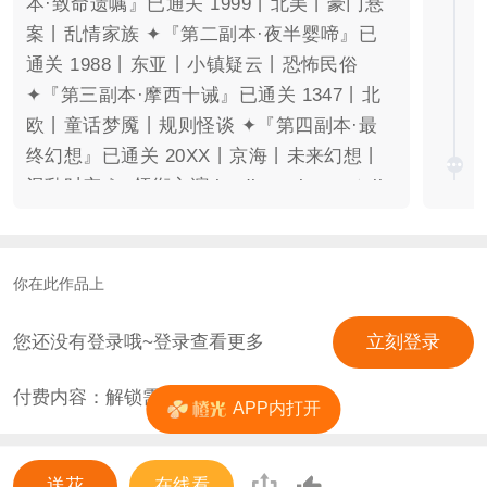
本·致命遗嘱』已通关 1999丨北美丨豪门悬
案丨乱情家族 ✦『第二副本·夜半婴啼』已
通关 1988丨东亚丨小镇疑云丨恐怖民俗
✦『第三副本·摩西十诫』已通关 1347丨北
欧丨童话梦魇丨规则怪谈 ✦『第四副本·最
终幻想』已通关 20XX丨京海丨未来幻想丨
混乱时空 ▷ 领衔主演 leading roles ◁ ✦ jin
丨福布斯名流丨最帅npc “你过去的辉煌，只
能终结在遇见我之前。” ✦ suga丨私家侦探
丨混乱中立 “所谓事实和真理，哪有我手中
你在此作品上
铜臭珍贵。” ✦ jimin丨热血警司丨正义使者
“我将用贫瘠的生命，践行对真相的追求。”
您还没有登录哦~登录查看更多
立刻登录
✦ v丨天才黑客丨极限运动玩家 “世界这场荒
付费内容：解锁需
6
花
诞喜剧，我没必要配合出演。” ✦ jk丨枪王
APP内打开
之王丨退役电竞选手 “任何有排名的地方，
我都是绝对的赢家。”
送花
在线看