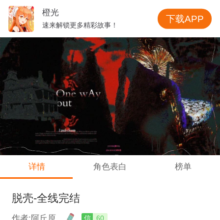
橙光
下载APP
速来解锁更多精彩故事！
详情
角色表白
榜单
脱壳-全线完结
作者:阿丘原
信
60