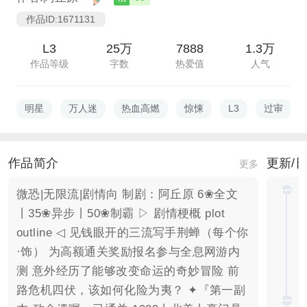
作品ID:1671131
L3
25万
7888
1.3万
作品等级
字数
热爱值
人气
明星
万人迷
热血高燃
惊悚
L3
过审
作品简介
更新/
更多
微恐|无限流|剧情向 制剧：阿丘原 6❀全文
丨35❀异步丨50❀制霸 ▷ 剧情梗概 plot
outline ◁ 见钱眼开的三流写手荆蝉（每个你
·饰） 为高额通关奖励报名参与全息网游内
测 意外经历了能够改变命运的奇妙冒险 前
路危机四伏，该如何化险为夷？ ✦『第一副