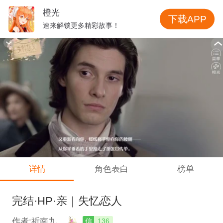
橙光
下载APP
速来解锁更多精彩故事！
详情
角色表白
榜单
完结·HP·亲｜失忆恋人
作者:祈南九
信
136