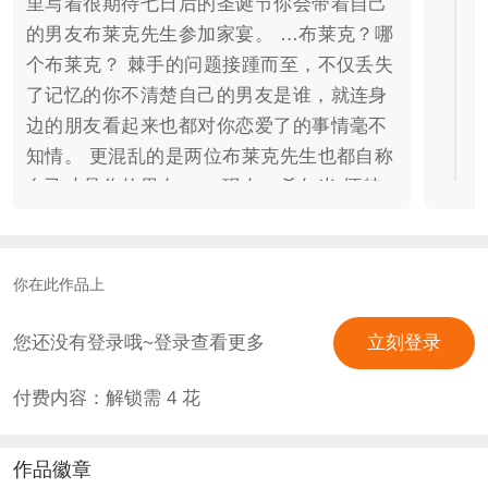
里写着很期待七日后的圣诞节你会带着自己
的男友布莱克先生参加家宴。 …布莱克？哪
个布莱克？ 棘手的问题接踵而至，不仅丢失
了记忆的你不清楚自己的男友是谁，就连身
边的朋友看起来也都对你恋爱了的事情毫不
知情。 更混乱的是两位布莱克先生也都自称
自己才是你的男友…… 现在，希尔米·怀特
小姐，请在找寻记忆与真相的七日中找出你
真正的恋人吧！ ▽ Cast ▽ . 「西里斯·布莱
克｜本·巴恩斯」 -今夜月明星稀，在暗淡的
你在此作品上
群星间天狼星始终闪耀如一。- 是从小就看
不顺眼彼此事事都要争个高下的宿敌对手，
您还没有登录哦~登录查看更多
立刻登录
也是在无良校报笔下被谣传的绯闻情人。 …
付费内容：解锁需
4
花
但是谁能告诉你，为什么你的这个讨厌鬼绯
闻男友突然开始对你大献殷勤甚至情话不
断？！ “希尔，纯血那些条条框框困不住
作品徽章