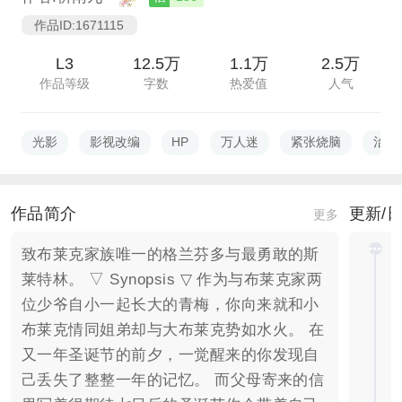
作品ID:1671115
L3
12.5万
1.1万
2.5万
作品等级
字数
热爱值
人气
光影
影视改编
HP
万人迷
紧张烧脑
治愈
作品简介
更新/
更多
致布莱克家族唯一的格兰芬多与最勇敢的斯
莱特林。 ▽ Synopsis ▽ 作为与布莱克家两
位少爷自小一起长大的青梅，你向来就和小
布莱克情同姐弟却与大布莱克势如水火。 在
又一年圣诞节的前夕，一觉醒来的你发现自
己丢失了整整一年的记忆。 而父母寄来的信