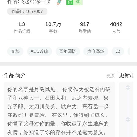
作者:飞起给你一jio
信
60
作品ID:1657007
L3
10.7万
917
4842
作品等级
字数
热爱值
人气
光影
ACG改编
童年回忆
热血高燃
L3
过
作品简介
更新/
更多
你的名字是月岛风见， 你将作为被选召的孩
子和八神太一、石田大和、武之内素娜、泉
光子郎、太刀川美美、城户丈、高石岳一起
在数码世界冒险。 在这里，你得到了成长。
你懂了父母对你的爱，你收获了永生难忘的
友情，你知道了你的存在并不是毫无意义。