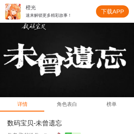
橙光
下载APP
速来解锁更多精彩故事！
详情
角色表白
榜单
数码宝贝-未曾遗忘