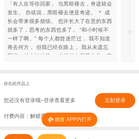
「有人在等你回家」 当黑暗褪去，奇迹就会
发生。 亦或说，黑暗褪去便是奇迹。 ＊ 成
长会带来很多烦恼。 也许长大了在意的东西
就多了，思考的东西也多了。 “和小时候不
一样了啊。” 每个人都曾迷茫过， 我不知道
将去何方， 但我已经在路上， 我从未遗忘
我们一起走过的路， 也相信在日落之前一定
会有光照在我们身上。 能够遇到你真的是太
好了， 能够一起并肩作战真的是太好了。
我们的故事从未完结。 **可攻略角色 「勇
你在此作品上
气」八神太一 攻略难度:☆☆☆☆☆☆ 阳光
健气的校队前锋，出乎意料的冷静，但面对
您还没有登录哦~登录查看更多
立刻登录
感情时的反应似乎和勇气并不挂钩。 “抱
付费内容：解锁需
4
花
歉，我有喜欢的人了。” 关键事件:勇气徽
APP内打开
章，滚球兽在东京，御台场事件，无限龙
兽，护目镜，给她的礼物，被捉去的亚古