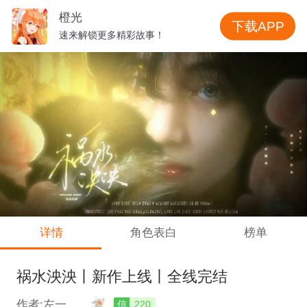
橙光
下载APP
速来解锁更多精彩故事！
详情
角色表白
榜单
祸水泱泱丨新作上线丨全线完结
作者:左一。
信
220