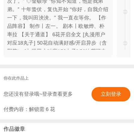
次了。” ◇金硕珍 “你知不知道，他是我弟
弟。” 十年蛰伏，复仇开始 “你好，自我介绍
一下，我叫田泱泱。” 我一直在等你。 【作
品阵容】 制作丨左一。 剧本丨欧敏烨、朴
率拉 【关于通道】 6花开启全文 [丸漫用户
对应18丸子] 50花自动满好感/开启异步（含
野花） [丸漫用户对应150丸子] 50纯花可申
请进入真爱群享后续高能番外 【联系方式】
真爱审核群 549782491 【作品信息】 更新
频率：保底周双更 完结字数: 40w+ 预计完
你在此作品上
结时间：2026.5 徽章位:10个及以上 【宣传
视频】 金珂（已上传真爱群、微博、b站）
您还没有登录哦~登录查看更多
立刻登录
【美工鸣谢】 离山 Ryin_ 九七 江溺 赤赤 嘟
付费内容：解锁需
6
花
嘟 猪咕立 白雪 许倾歌JiAnG 阿熹 M.SIR 天
秤 春梨 鬼未立日 周清郁 司傅欢
DH【S.A】J-hopeSocket 宁兮微 猫猫头 朴
作品徽章