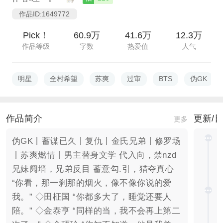
作品ID:1649772
Pick！
60.9万
41.6万
12.3万
作品等级
字数
热爱值
人气
明星
全村希望
苏爽
过审
BTS
伪GK
作品简介
更新/
更多
伪GK丨蓄谋已久丨复仇丨金氏兄弟丨修罗场
丨苏爽燃情丨男主替身文学 代入向，禁nzd
兄妹阋墙，兄弟反目 蓄意勾.引，猎夺真心
“你看，那一刹那的烟火，像不像你说的爱
我。” ◇田柾国 “你都多大了，睡觉还要人
陪。” ◇金泰亨 “同样的当，我不会再上第二