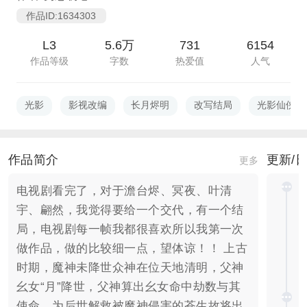
作品ID:1634303
L3
5.6万
731
6154
作品等级
字数
热爱值
人气
光影
影视改编
长月烬明
改写结局
光影仙侠
作品简介
更新/
更多
电视剧看完了，对于澹台烬、冥夜、叶清
宇、翩然，我觉得要给一个交代，有一个结
局，电视剧每一帧我都很喜欢所以我第一次
做作品，做的比较细一点，望体谅！！ 上古
时期，魔神未降世众神在位天地清明，父神
幺女“月”降世，父神算出幺女命中劫数与其
使命，为后世解救被魔神侵害的苍生故将出