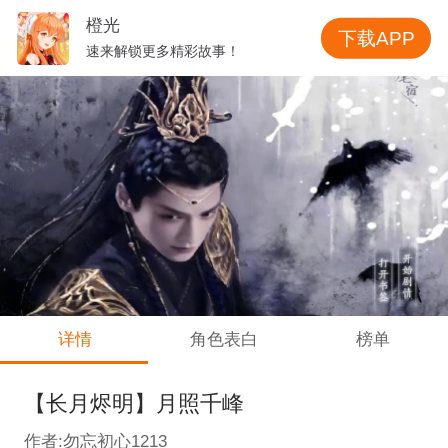
橙光
下载APP
速来解锁更多精彩故事！
详情
角色表白
榜单
【长月烬明】月照千峰
作者:勿忘初心1213