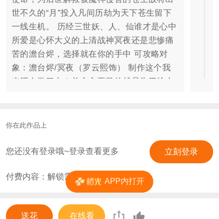
世不久的“月”投入凡间历劫为天下苍生留下
一线生机。 历经三世妖、人、仙谁才是心中
所爱是心怀大义的上清战神冥夜还是悲惨痛
苦的澹台烬，选择就在你的手中 可攻略对
象：澹台烬/冥夜（罗云熙饰） 制作这个我
也还在学习中！总之主要目的就是为了给大
家一个完美的结局！！！ 后续作品步入正轨
了会考虑鲜花锁（不会太多！放心！）
你在此作品上
您还没有登录哦~登录查看更多
立刻登录
付费内容：解锁需
4
花
APP内打开
送花
在线看