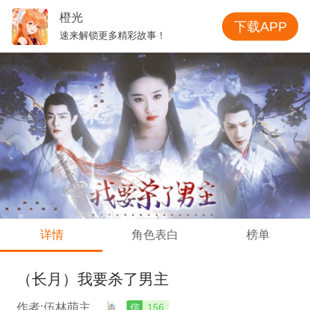
橙光
下载APP
速来解锁更多精彩故事！
详情
角色表白
榜单
（长月）我要杀了男主
作者:伍林萌主
信
156