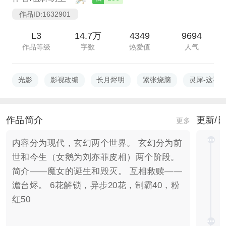
作品ID:1632901
L3
14.7万
4349
9694
作品等级
字数
热爱值
人气
光影
影视改编
长月烬明
紧张烧脑
灵犀-这不
作品简介
更新/
更多
内容分为现代，玄幻两个世界。 玄幻分为前
世和今生（女鹅为刘亦菲皮相）两个阶段。
简介——魔女的诞生和毁灭。 互相救赎——
澹台烬。 6花解锁，异步20花，制霸40，粉
红50