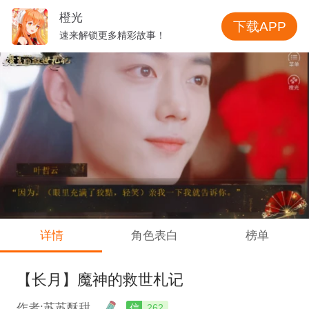
橙光
下载APP
速来解锁更多精彩故事！
详情
角色表白
榜单
【长月】魔神的救世札记
作者:苏苏酥甜
信
262