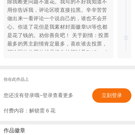
除我断更问题不退花。我写的不好我知道不
用你告诉我，评论区喷直接拉黑。辛辛苦苦
做出来一看评论一个说自己的，谁也不会开
心。你送了花但是我素材封面徽章UI等也都
是花了钱的。劝你善良吧！ 关于剧情：投票
最多的男主剧情肯定最多，喜欢谁去投票，
评论区的作用的就是接收长评以及BUG。 ❀
可以用来投票给你喜欢的男主，会影响他们
剧情，部分男主be。 制霸：50❀（上帝视角
+异步+番外+好感全满），主线解锁6❀，送
你在此作品上
花谨慎，1万字试玩，任何原因都不退。 30
丸子解锁主线，180制霸。建议最好安卓因
您还没有登录哦~登录查看更多
立刻登录
为丸子可能有BUG。 本作品又名为：【长
付费内容：解锁需
6
花
月】魔改狂曲 想做魔神唯一的偏爱么？想让
天道有情么？想让神尊非你不可么？想救赎
21世界的顶流么？想被21世纪次顶流追么？
作品徽章