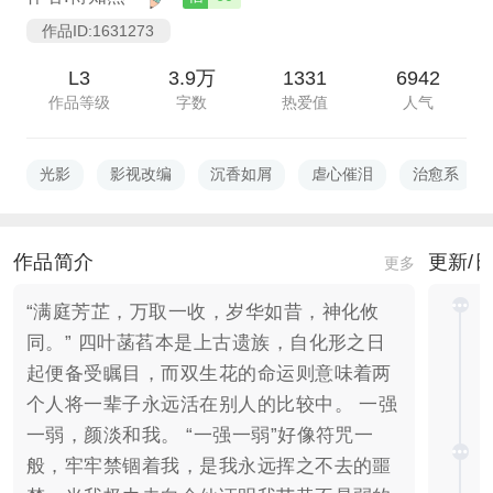
作品ID:1631273
L3
3.9万
1331
6942
作品等级
字数
热爱值
人气
光影
影视改编
沉香如屑
虐心催泪
治愈系
作品简介
更新/
更多
“满庭芳芷，万取一收，岁华如昔，神化攸
同。” 四叶菡萏本是上古遗族，自化形之日
起便备受瞩目，而双生花的命运则意味着两
个人将一辈子永远活在别人的比较中。 一强
一弱，颜淡和我。 “一强一弱”好像符咒一
般，牢牢禁锢着我，是我永远挥之不去的噩