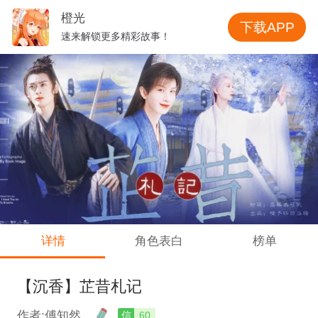
橙光
下载APP
速来解锁更多精彩故事！
详情
角色表白
榜单
【沉香】芷昔札记
作者:傅知然
信
60