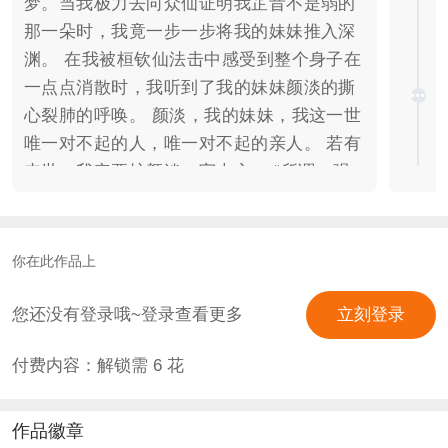
梦。当我极力去向众仙证明我芷昔不是弱的
那一朵时，我竟一步一步将我的妹妹推入深
渊。 在我被桓钦仙法击中感受到整个身子在
一点点消散时，我听到了我的妹妹颜淡的撕
心裂肺的呼唤。 颜淡，我的妹妹，我这一世
唯一对不起的人，唯一对不起的亲人。 若有
来世，我定要护颜淡、守本心。 “所谓一强
一弱之说，芷昔不信！” 大部分剧情跟剧里
走，原创剧情少，介意赶紧跑！ 现代香饽饽
智希因为看剧同情芷昔，却不想突然一天变
你在此作品上
成剧中人。 好吧，既然上天选择给芷昔一次
机会，那我便要姐妹同心护住颜淡，顺便谈
您还没有登录哦~登录查看更多
立刻登录
个恋爱也可。 拆CP！！！ 【可攻略】 应
付费内容：解锁需
6
花
渊/唐周（成毅） “因为三界在，你才在！”
“原来我梦中的人，一直都是你。” 桓钦（李
欣泽） “我的境遇只有你懂，我的真心只愿
作品徽章