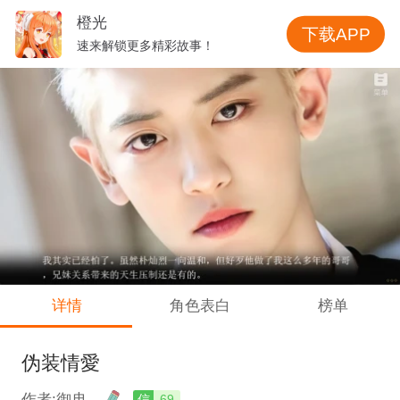
橙光
下载APP
速来解锁更多精彩故事！
详情
角色表白
榜单
伪装情愛
作者:御冉
信
69