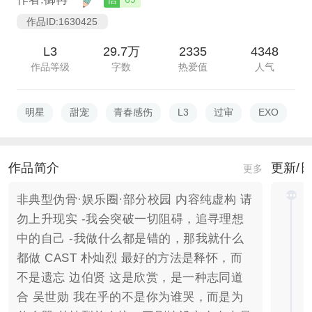
作品ID:1630425
L3
29.7万
2335
4348
作品等级
字数
热爱值
人气
明星
甜宠
青春感伤
L3
过审
EXO
伪
作品简介
更新/
更多
非典型伪骨·娱乐圈·部分校园 内容纯虚构 请
勿上升现实 -我会突破一切阻碍，追寻理想
中的自己 -我做什么都是错的，那我就什么
都做 CAST 朴灿烈 最好的方法是释怀，而
不是遗忘 边伯贤 这是欣赏，是一种志同道
合 吴世勋 我在乎的不是你为谁哭，而是为