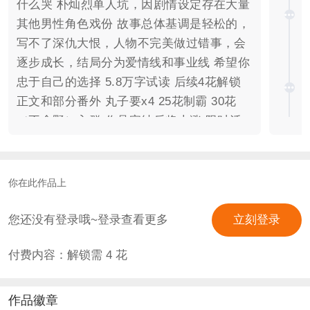
什么哭 朴灿烈单人坑，因剧情设定存在大量
其他男性角色戏份 故事总体基调是轻松的，
写不了深仇大恨，人物不完美做过错事，会
逐步成长，结局分为爱情线和事业线 希望你
忠于自己的选择 5.8万字试读 后续4花解锁
正文和部分番外 丸子要x4 25花制霸 30花
（不含野）入群 作品完结后将上涨 限时活
动请存档 非制霸玩家攻略请专一！！！ 群
内文件暂时下架，目前仅供抽取免费客串使
用，文件恢复日期待定 制霸qun：
你在此作品上
682545789 回答验证问题即可 *特别说明：
鲜花徽章请选择“哥哥2”！第一个因上传失误
您还没有登录哦~登录查看更多
立刻登录
不是gif 换过剧本，删掉了20万字左右，当
付费内容：解锁需
4
花
前是全新版本，正在更新中 部分客串卡信息
为老版人物，正文中已征得客串同意进行修
改 已有免费番外1.《烟火的秘密》——主线
作品徽章