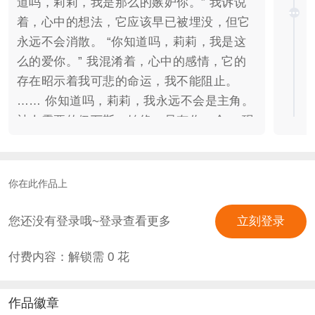
道吗，莉莉，我是那么的嫉妒你。” 我诉说
着，心中的想法，它应该早已被埋没，但它
永远不会消散。 “你知道吗，莉莉，我是这
么的爱你。” 我混淆着，心中的感情，它的
存在昭示着我可悲的命运，我不能阻止。
…… 你知道吗，莉莉，我永远不会是主角。
被人需要的伊万斯，始终，只有你一个。 现
代哈利波特同人写手/画师·魔法狂热粉丝·迷
情剂(？）诞生的少女穿越成亲世代的麻瓜
(？）佩妮·伊万斯，由此展开的魔法界冒
你在此作品上
险。 她不善良，甚至有些恶毒。 她不完
美，满是缺点伤痕。 她很平庸，但对魔法的
您还没有登录哦~登录查看更多
立刻登录
向往，又有什么错呢？ 这并不是恶役洗白攻
付费内容：解锁需
0
花
略，而是一位普通少女对魔法世界的向往与
感悟。 故事很长， 请，慢慢欣赏。 【雷
禁】 *现代穿越向 *时空并行(祖世代时期/一
作品徽章