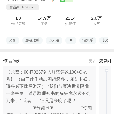
作品ID:1628829
L3
14.9万
2214
2.8万
作品等级
字数
热爱值
人气
光影
影视改编
万人迷
HP
治愈系
长线选
作品简介
更新/
更多
【龙窝：904702679 入群需评论100+Q尾
号】 （由于此作动态图超级多，谨防卡顿，
请务必下载后游玩） “我们与魔法世界隔着
一张书页，送录取通知书的猫头鹰永远不会
到来。” 或者——它只是来晚了呢？
——————❦分割线❦—————— “你知