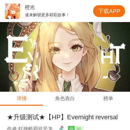
橙光
下载APP
速来解锁更多精彩故事！
详情
角色表白
榜单
★升级测试★【HP】Evernight reversal
作者:狂拽酷霸炫恶龙
信
60