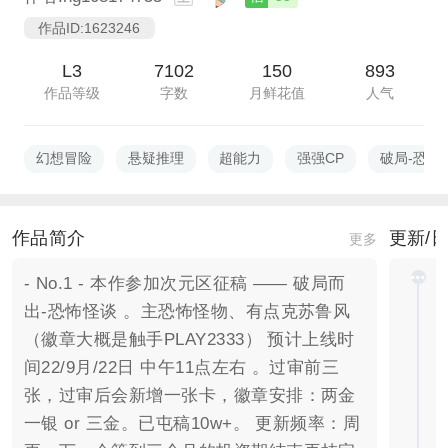
作品ID:1623246
L3
7102
150
893
作品等级
字数
月鲜花值
人气
幻想冒险
悬疑推理
超能力
强强CP
破局-恐怖
作品简介
更新/
更多
- No.1 - 本作参加次元区征稿 —— 破局而
出-恐怖怪谈 。主恐怖怪物、有点克苏鲁风
（徽章大概是触手PLAY2333） 预计上线时
间22/9月/22日 中午11点左右 。过审前三
张，过审后会新增一张卡，徽章安排：两金
一银 or 三金。已屯稿10w+。 更新频率：周