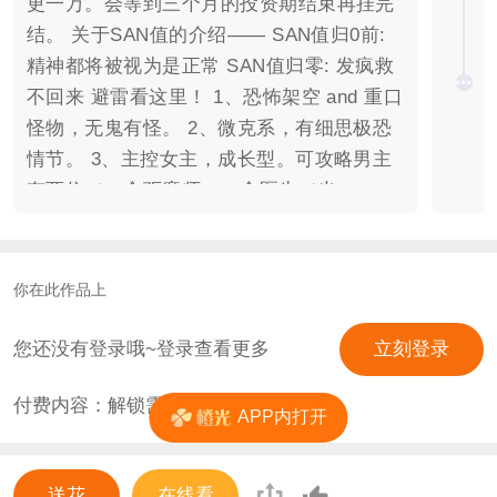
更一万。会等到三个月的投资期结束再挂完
结。 关于SAN值的介绍—— SAN值归0前:
精神都将被视为是正常 SAN值归零: 发疯救
不回来 避雷看这里！ 1、恐怖架空 and 重口
怪物，无鬼有怪。 2、微克系，有细思极恐
情节。 3、主控女主，成长型。可攻略男主
有两位（一个驱魔师，一个医生（也
许...））。 4、单元形式，有大主线and各种
支线。 5、主剧情辅养成，非纯养成/纯剧
情。 6、有原创宗教类设定，一切设定皆为
你在此作品上
虚构，如有雷同纯属巧合！ - No.2 - 关于客
串：会在9月底左右开启客串，大部分客串
您还没有登录哦~登录查看更多
立刻登录
角色会在9.30日之前上线在剧情中。 - No.3
付费内容：解锁需
0
花
- 世界观 and 故事简介—— 世界观简介：
APP内打开
海国是一个人民富饶，国力强盛的国家，人
们生活安宁，但平静的背后暗潮汹涌，100
送花
在线看