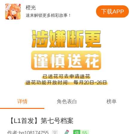
橙光
下载APP
速来解锁更多精彩故事！
详情
角色表白
榜单
【L1首发】第七号档案
作者:hg108174755
信
55