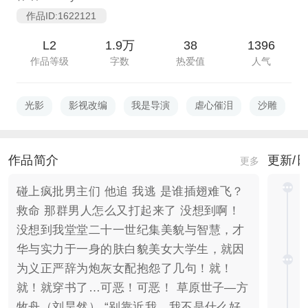
作品ID:1622121
L2
1.9万
38
1396
作品等级
字数
热爱值
人气
光影
影视改编
我是导演
虐心催泪
沙雕
L
作品简介
更新/
更多
碰上疯批男主们 他追 我逃 是谁插翅难飞？
救命 那群男人怎么又打起来了 没想到啊！
没想到我堂堂二十一世纪集美貌与智慧，才
华与实力于一身的肤白貌美女大学生，就因
为义正严辞为炮灰女配抱怨了几句！就！
就！就穿书了…可恶！可恶！ 草原世子—方
牧舟（刘昊然） “别靠近我，我不是什么好