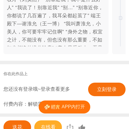
人” “我说了！别靠近我” “别…” “别靠近你，
你都说了几百遍了，我耳朵都起茧了” 端王
殿下—谢淮允（王一博） “我叫萧淮允，小
美人，你可要牢牢记住啊” “身外之物，权宜
之计，不能没有，但也没有那么重要，不如
红尘相逢的缘分珍贵” “美人风采动人，吾见
之，甚为心折” “正经说话！” “哦” 锦衣卫指
挥佥事—陆溪澈（任嘉伦） “是又怎样？只
要是我想要的，皇亲贵胄，那又如何？” “你
你在此作品上
这个姿色啊，真的是…” “屋里有只蟑螂，帮
我抓出来” “我这个人性格就这么古怪，只要
您还没有登录哦~登录查看更多
立刻登录
是我的人，我想打就打想杀就杀，但要是旁
付费内容：解锁需
0
花
人敢动她一分一毫，我这分寸恐怕就很难掌
APP内打开
握了！”
送花
在线看