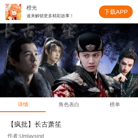
橙光
下载APP
速来解锁更多精彩故事！
详情
角色表白
榜单
【疯批】长古萧笙
作者:Umlaysind