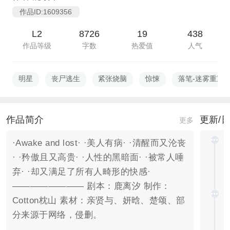
作品ID:1609356
L2
8726
19
438
作品等级
字数
热爱值
人气
明星
丧尸逃生
紧张烧脑
惊悚
落笔-迷雾重重
作品简介
更新/
更多
·Awake and lost· ·美人有病· ·清醒而又沦丧
· ·矜傲且又高贵· ·人性的黑暗面· ·被常人唾
弃· ·却又满足了所有人畸形的快感·
———————— 剧本：鹿离汐 制作：
Cotton枕山 素材：亲贤与、妍晗、楚颂、部
分来源于网络，侵删。