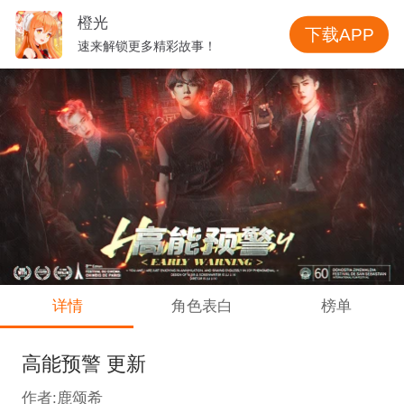
橙光
下载APP
速来解锁更多精彩故事！
详情
角色表白
榜单
高能预警 更新
作者:鹿颂希