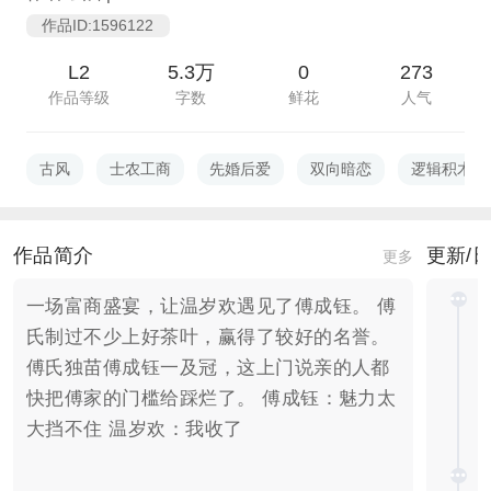
作品ID:1596122
L2
5.3万
0
273
作品等级
字数
鲜花
人气
古风
士农工商
先婚后爱
双向暗恋
逻辑积木α
作品简介
更新/
更多
一场富商盛宴，让温岁欢遇见了傅成钰。 傅
氏制过不少上好茶叶，赢得了较好的名誉。
傅氏独苗傅成钰一及冠，这上门说亲的人都
快把傅家的门槛给踩烂了。 傅成钰：魅力太
大挡不住 温岁欢：我收了