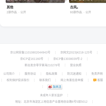
其他
古风。
2部作品.
·
公开
93部作品.
·
公开
京公网安备11010802044943号
京网文[2023]4218-125号
┊
┊
京ICP证161160号
京ICP备13038039号-2
┊
┊
新出发京零字第海210278号
营业执照
┊
公司简介
服务协议
隐私政策
防沉迷通知
免责声明
┊
┊
┊
┊
权利保护投诉指引
联系我们
网上有害信息举报
客服
┊
┊
┊
┊
┊
加关注
未成年人家长监护
┊
地址：北京市海淀区上地信息产业基地创业路6号5层5012
┊