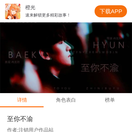
橙光
下载APP
速来解锁更多精彩故事！
详情
角色表白
榜单
至你不渝
作者:注销用户作品站