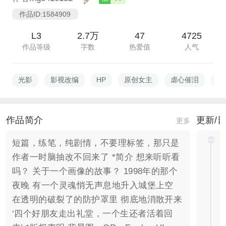
作品ID:1584909
L3
2.7万
47
4725
作品等级
字数
热爱值
人气
光影
影视改编
HP
原创女主
虐心催泪
青
作品简介
更新/
更多
短篇，练笔，纯剧情，不要理标签，那只是
作者一时脑抽改不回来了 *简介 想来听听看
吗？ 关于一个画像的故事？ 1998年的那个
夜晚 有一个灵魂悄无声息地升入城堡上空
在透明的破裂了的防护罩里 彻底地消散开来
‘四个好朋友走出礼堂，一个生还者活着回