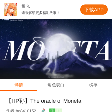
橙光
下载APP
速来解锁更多精彩故事！
详情
角色表白
榜单
【HP孙】The oracle of Moneta
作者:hg8410152
信
60