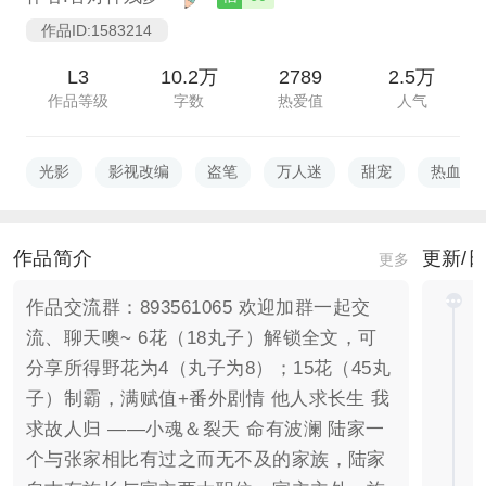
作品ID:1583214
L3
10.2万
2789
2.5万
作品等级
字数
热爱值
人气
光影
影视改编
盗笔
万人迷
甜宠
热血高
作品简介
更新/
更多
作品交流群：893561065 欢迎加群一起交
流、聊天噢~ 6花（18丸子）解锁全文，可
分享所得野花为4（丸子为8）；15花（45丸
子）制霸，满赋值+番外剧情 他人求长生 我
求故人归 ——小魂＆裂天 命有波澜 陆家一
个与张家相比有过之而无不及的家族，陆家