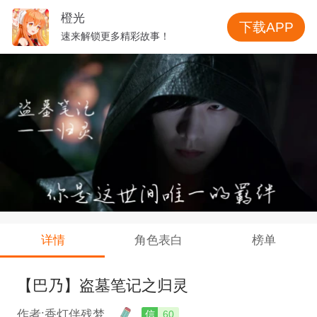
橙光
下载APP
速来解锁更多精彩故事！
详情
角色表白
榜单
【巴乃】盗墓笔记之归灵
作者:香灯伴残梦
信
60