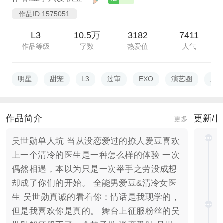
作品ID:1575051
L3
10.5万
3182
7411
作品等级
字数
热爱值
人气
明星
甜宠
L3
过审
EXO
演艺圈
又
作品简介
更新/
更多
吴世勋单人坑 当从没恋爱过的撩人爱豆喜欢
上一个清冷的医生是一种怎么样的体验 一次
偶然相遇，本以为只是一次举手之劳没成想
却成了你们的开始。 全能男爱豆&清冷女医
生 吴世勋真诚的看着你：情话是我现学的，
但是我喜欢你是真的。 舞台上征服粉丝的吴