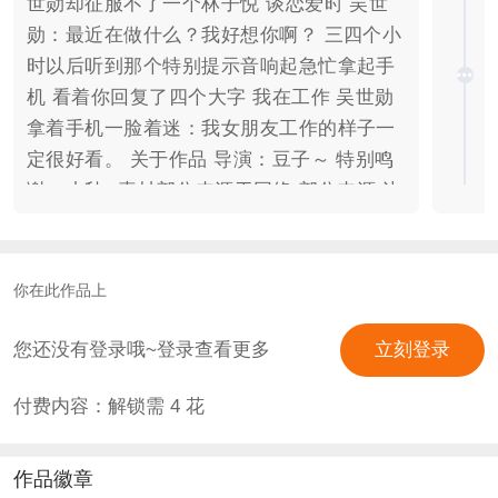
世勋却征服不了一个林子悦 谈恋爱时 吴世
勋：最近在做什么？我好想你啊？ 三四个小
时以后听到那个特别提示音响起急忙拿起手
机 看着你回复了四个大字 我在工作 吴世勋
拿着手机一脸着迷：我女朋友工作的样子一
定很好看。 关于作品 导演：豆子～ 特别鸣
谢：小秋- 素材部分来源于网络 部分来源 边
言涵和我的小助理叶阮白 音乐来源：素材库
奈奈子 UI：林在熙 许倾歌 作品 四朵花全篇
35花直通车 欢迎来群聊天：913585023
你在此作品上
您还没有登录哦~登录查看更多
立刻登录
付费内容：解锁需
4
花
作品徽章