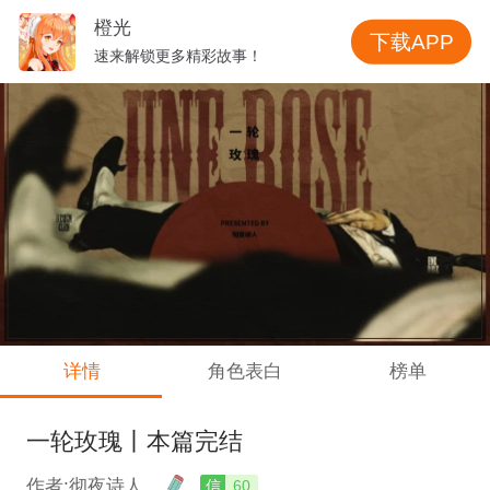
橙光
下载APP
速来解锁更多精彩故事！
详情
角色表白
榜单
一轮玫瑰丨本篇完结
作者:彻夜诗人
信
60