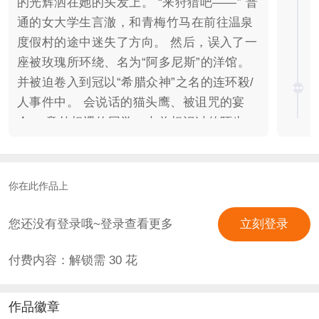
的光辉洒在她的头发上。 “来狩猎吧——” 普
通的女大学生言澈，和青梅竹马在前往温泉
度假村的途中迷失了方向。 然后，误入了一
座被玫瑰所环绕、名为“阿多尼斯”的洋馆。
并被迫卷入到冠以“希腊众神”之名的连环殺/
人事件中。 会说话的猫头鹰、被诅咒的宴
会。 意外相遇的同学、未曾相识过的陌生
人。 奇怪的洋馆主人以及被觊觎的神秘遗
产。 普通的少女却拥有了神的祝福，将获得
三次找出真相的机会。 在血色终焉来临之
你在此作品上
时，她是否能够阻止悲剧的发生呢？ 每个选
择，都在狩猎女神的掌握之中。 “难过和后
您还没有登录哦~登录查看更多
立刻登录
悔，是可以不共存的。” -----------------------
付费内容：解锁需
30
花
------------------- 多线路作品，通关一次后并
达成be以外的结局，即可解锁其他线路。 无
属性数值和好感度面板，回归最原始的文字
作品徽章