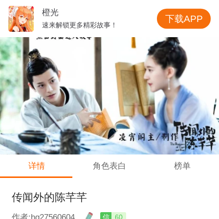
橙光
下载APP
速来解锁更多精彩故事！
详情
角色表白
榜单
传闻外的陈芊芊
作者:hg27560604
信
60