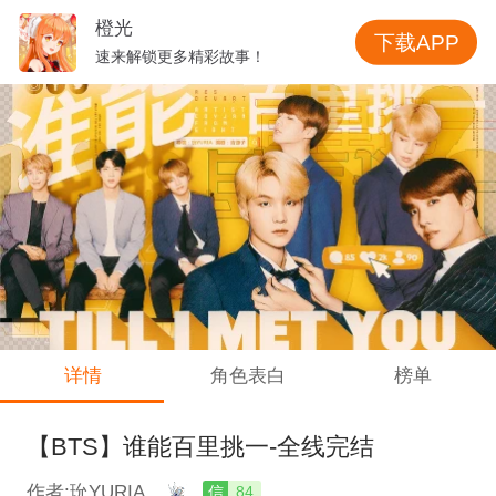
橙光
下载APP
速来解锁更多精彩故事！
详情
角色表白
榜单
【BTS】谁能百里挑一-全线完结
作者:玧YURIA
信
84