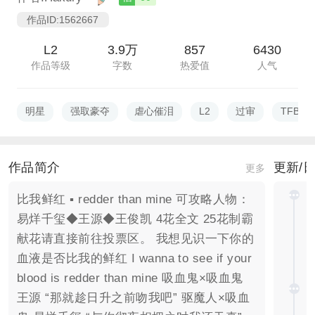
作品ID:1562667
L2
3.9万
857
6430
作品等级
字数
热爱值
人气
明星
强取豪夺
虐心催泪
L2
过审
TFBOY
作品简介
更新/
更多
比我鲜红 ▪ redder than mine 可攻略人物：
易烊千玺◆王源◆王俊凯 4花全文 25花制霸
献花请直接前往投票区。 我想见识一下你的
血液是否比我的鲜红 I wanna to see if your
blood is redder than mine 吸血鬼×吸血鬼
王源 “那就趁日升之前吻我吧” 驱魔人×吸血