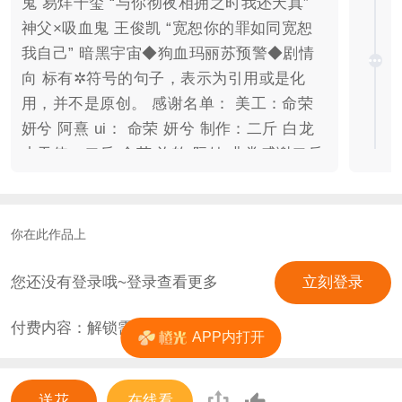
鬼 易烊千玺 “与你彻夜相拥之时我还天真”
神父×吸血鬼 王俊凯 “宽恕你的罪如同宽恕
我自己” 暗黑宇宙◆狗血玛丽苏预警◆剧情
向 标有✲符号的句子，表示为引用或是化
用，并不是原创。 感谢名单： 美工：命荣
妍兮 阿熹 ui： 命荣 妍兮 制作：二斤 白龙
小天使：二斤 命荣 许软 阮妹 非常感谢二斤
手把手教我制作，命荣二斤许软阮妹愿意耐
心听我讲述大纲。非常感谢w
你在此作品上
您还没有登录哦~登录查看更多
立刻登录
付费内容：解锁需
4
花
APP内打开
送花
在线看