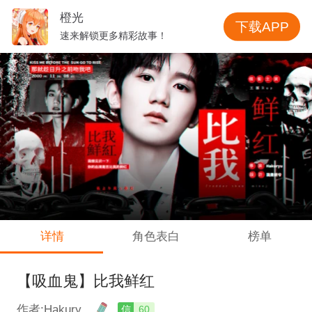
橙光
下载APP
速来解锁更多精彩故事！
详情
角色表白
榜单
【吸血鬼】比我鲜红
作者:Hakury
信
60