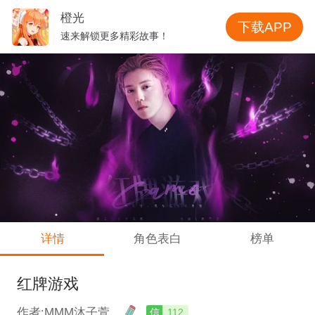
橙光
下载APP
速来解锁更多精彩故事！
详情
角色表白
榜单
红牌游戏
作者:MMM沐子萱
信
112