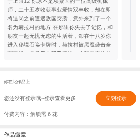
子上限12 你原本是埃索国的一位高级机械
师，二十五岁收获事业爱情双丰收，却在即
将退岗之前遭遇敌国突袭，意外来到了一个
名为赫拉村的地方 在那里你失去了记忆，和
朋友一起无忧无虑的生活着，却在十八岁你
进入秘境召唤卡牌时，赫拉村被黑魔袭击全
军覆没，父母朋友双双牺牲，你和幸存的村
民们来到奥赛国，成为了一名召唤师，来到
了一个叫莫里亚蒂学院的地方，开启了你的
怒杀黑魔之路…… 而你在不停变强的路上却
你在此作品上
发现别人的卡牌都是召唤的，唯有你的来的
格外蹊跷，比如路上捡的，他自己出来的，
您还没有登录哦~登录查看更多
立刻登录
甚至每一个守护神都对你格外殷勤，你开始
付费内容：解锁需
6
花
发现了不对劲，你和自己守护神的关系似乎
没有这么简单，他们看你的眼神总是充满爱
意，可大陆上从来没有守护神与召唤师相爱
作品徽章