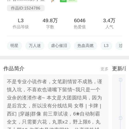
作品ID:1524786
L3
49.8万
6046
3.4万
作品等级
字数
热爱值
人气
明星
万人迷
虐心催泪
热血高燃
L3
过审
作品简介
更新/
更多
不是专业小说作者，文笔剧情皆不成熟，谨
慎入坑，不喜欢也请嘴下留情~我只是一个
业余的渣渣作者~ 本文是大团圆结局，因为
是后宫文，所以没有分线结局 女尊 | 卡牌 |
西幻 |穿越|群像 前三章试读，6❀自动制霸
全文，只需要六花，丸票x2，野上限6，丸