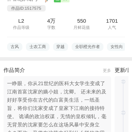
作品ID:1517575
L2
4万
550
1701
作品等级
字数
月鲜花值
人气
古风
士农工商
穿越
全职橙光作者
女性向
作品简介
更新/
更多
一睁眼，你从21世纪的医科大女学生变成了
江南首富沈家的嫡小姐，沈卿。 还未来的及
好好享受你在古代的白富美生活，一纸圣
旨，将你们沈家变成了皇家下江南的接待特
使。 诡谲的政治权谋，无情的皇权倾轧，毫
无背景的沈家要怎么在这场风暴中安身立