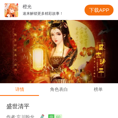
橙光
下载APP
速来解锁更多精彩故事！
详情
角色表白
榜单
盛世清平
作者:忘川盼兮
信
60