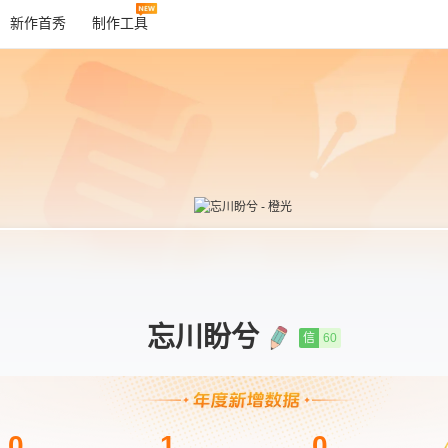
新作首秀
制作工具
忘川盼兮
信
60
0
1
0