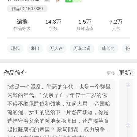
作品ID:1507880
编推
14.3万
1.5万
7.2万
作品等级
字数
月鲜花值
人气
现代
豪门
万人迷
万花出道
成长向
扮猪
作品简介
更新/
更多
“这是一个混乱、罪恶的年代，也是一个群星
闪耀的年代。” 父亲早亡，年仅十三岁的你
不得不继承爵位和领地，扛起大局。 帝国暗
流汹涌，女王的统治下一片怨声载道，你是
选择守着父亲的领地安稳度日，还是揭竿而
起推翻腐朽的帝国？ 政局阴谋，权力纷争，